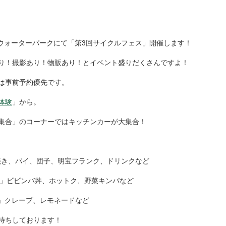
光川ウォーターパークにて「第3回サイクルフェス」開催します！
り！撮影あり！物販あり！とイベント盛りだくさんですよ！
は事前予約優先です。
体験
」から。
集合」のコーナーではキッチンカーが大集合！
こ焼き、パイ、団子、明宝フランク、ドリンクなど
itchen」ビビンバ丼、ホットク、野菜キンパなど
OHAS」クレープ、レモネードなど
待ちしております！