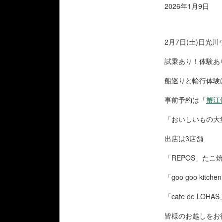
2026年1月9日
2月7日(土)日
試乗あり！体験あ
船巡りと輪行体験
事前予約は「
蟹江
「おいしいもの大
出店は3店舗
「REPOS」た
「goo goo k
「cafe de L
皆様のお越しをお