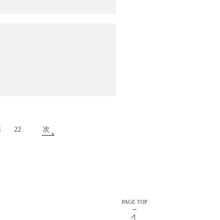
1
22
次
PAGE TOP