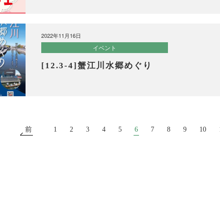
2022年11月16日
イベント
[12.3-4]蟹江川水郷めぐり
前
1
2
3
4
5
6
7
8
9
10